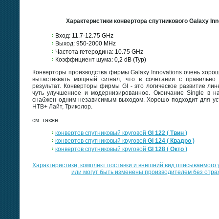
Характеристики конвертора спутникового Galaxy Innov
Вход: 11.7-12.75 GHz
Выход: 950-2000 MHz
Частота гетеродина: 10.75 GHz
Коэффициент шума: 0,2 dB (Typ)
Конверторы производства фирмы Galaxy Innovations очень хоро
вытастиквать мощный сигнал, что в сочетании с правильно
результат. Конверторы фирмы GI - это логическое развитие лине
чуть улучшенное и модернизированное. Окончание Single в на
снабжен одним независимым выходом. Хорошо подходит для уст
НТВ+ Лайт, Триколор.
см. также
конвертов спутниковый круговой
GI 122 ( Твин )
конвертов спутниковый круговой
GI 124 ( Квадро )
конвертов спутниковый круговой
GI 128 ( Окто )
Xарактеристики, комплект поставки и внешний вид описываемого 
или могут быть изменены производителем без отраж