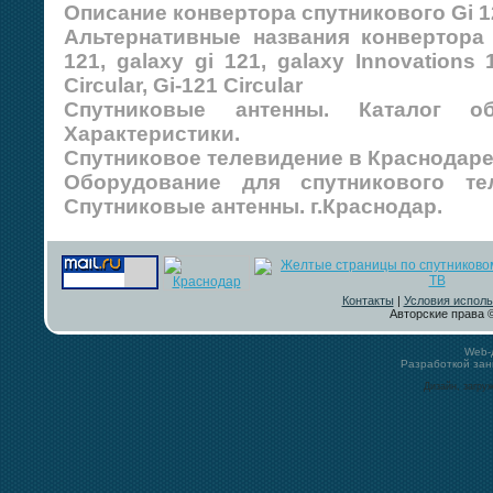
Описание конвертора спутникового Gi 1
Альтернативные названия конвертора 
121, galaxy gi 121, galaxy Innovations 
Circular, Gi-121 Circular
Спутниковые антенны. Каталог об
Характеристики.
Спутниковое телевидение в Краснодаре
Оборудование для спутникового те
Спутниковые антенны. г.Краснодар.
Контакты
|
Условия исполь
Авторские права ©
Web-
Разработкой за
Дизайн, загру