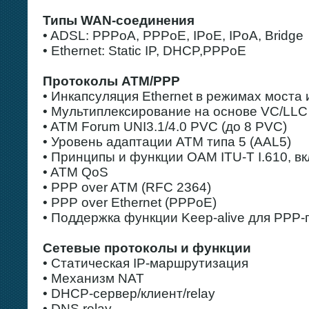
Типы WAN-соединения
• ADSL: PPPoA, PPPoE, IPoE, IPoA, Bridge
• Ethernet: Static IP, DHCP,PPPoE
Протоколы ATM/PPP
• Инкапсуляция Ethernet в режимах моста
• Мультиплексирование на основе VC/LLC
• ATM Forum UNI3.1/4.0 PVC (до 8 PVC)
• Уровень адаптации ATM типа 5 (AAL5)
• Принципы и функции OAM ITU-T I.610, вк
• ATM QoS
• PPP over ATM (RFC 2364)
• PPP over Ethernet (PPPoE)
• Поддержка функции Keep-alive для PPP-
Сетевые протоколы и функции
• Статическая IP-маршрутизация
• Механизм NAT
• DHCP-сервер/клиент/relay
• DNS relay