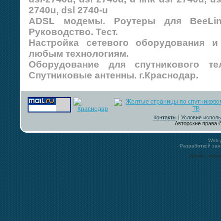
2740u, dsl 2740-u
ADSL модемы. Роутеры для BeeLine
Руководство. Тест.
Настройка сетевого оборудования и
любым технологиям.
Оборудование для спутникового те
Спутниковые антенны. г.Краснодар.
Контакты
|
Условия исполь
Авторские права ©
Web-
Разработкой за
Дизайн, загру