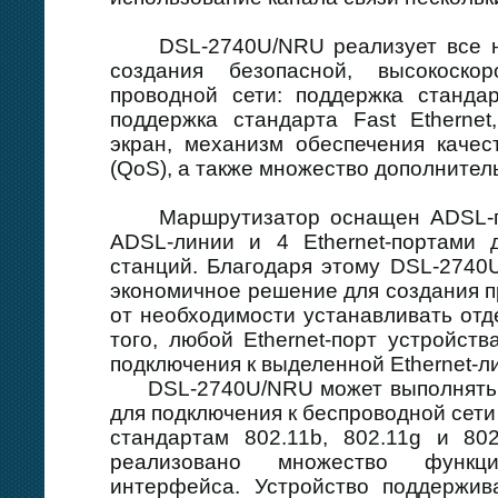
DSL-2740U/NRU реализует все н
создания безопасной, высокоско
проводной сети: поддержка станда
поддержка стандарта Fast Etherne
экран, механизм обеспечения каче
(QoS), а также множество дополнител
Маршрутизатор оснащен ADSL-по
ADSL-линии и 4 Ethernet-портами 
станций. Благодаря этому DSL-2740
экономичное решение для создания п
от необходимости устанавливать отд
того, любой Ethernet-порт устройст
подключения к выделенной Ethernet-л
DSL-2740U/NRU может выполнять ф
для подключения к беспроводной сети
стандартам 802.11b, 802.11g и 80
реализовано множество функц
интерфейса. Устройство поддержив