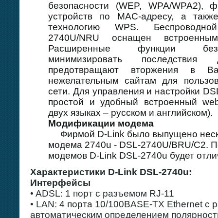
безопасности (WEP, WPA/WPA2), ф
устройств по MAC-адресу, а также
технологию WPS. Беспроводно
2740U/NRU оснащен встроенным
Расширенные функции безо
минимизировать последствия
предотвращают вторжения в В
нежелательным сайтам для пользо
сети. Для управления и настройки D
простой и удобный встроенный web
двух языках – русском и английском).
Модификации модема
Фирмой D-Link было выпущено неск
модема 2740u - DSL-2740U/BRU/C2. 
модемов D-Link DSL-2740u будет отлич
Характеристики D-Link DSL-2740u:
Интерфейсы
• ADSL: 1 порт с разъемом RJ-11
• LAN: 4 порта 10/100BASE-TX Ethernet с 
автоматическим определением полярност