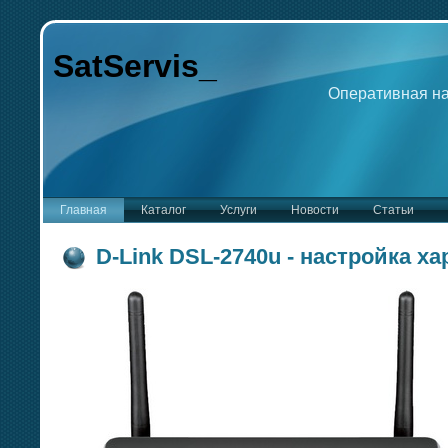
SatServis
_
Оперативная на
Главная
Каталог
Услуги
Новости
Статьи
D-Link DSL-2740u - настройка х