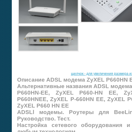
щелчок - для увеличения размера 
Описание ADSL модема ZyXEL P660HN E
Альтернативные названия ADSL модема
P660HN-EE, ZyXEL P660-HN EE, Zy
P660HNEE, ZyXEL P-660HN EE, ZyXEL P
ZyXEL P660 HN EE
ADSLl модемы. Роутеры для BeeLin
Руководство. Тест.
Настройка сетевого оборудования и
любым технологиям.