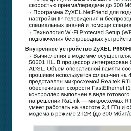
скоростью приема/передачи до 300 М
Программа ZyXEL NetFriend для подк
настройки IP-телевидения и беспровод
специальных знаний и помощи специ
Технология Wi-Fi Protected Setup (W
подключения беспроводных устройст
Внутреннее устройство ZyXEL P660H
Вычисления в модемме осуществляет
50601 HL. В процессор интегрирован 
ADSL. Объем оперативной памяти сост
прошивки используется флеш-чип на 
представлен микросхемой Realtek RT
обеспечивает скорости FastEthernet (
контроллер выполнен в виде готового
на решении RaLink — микросхемах R
умеет работать на частоте 2,4 ГГц и 
модема в режиме 2T2R (до 300 Мбит/с