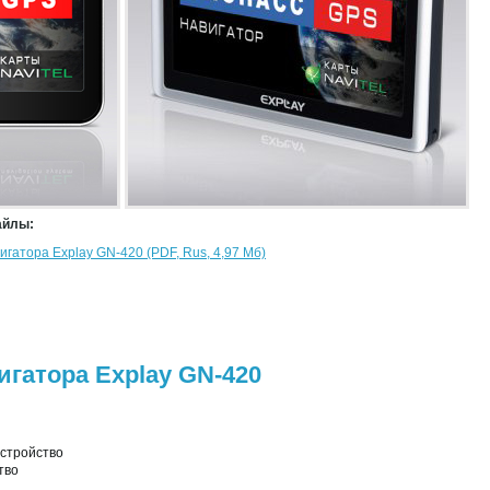
айлы:
гатора Explay GN-420 (PDF, Rus, 4,97 Mб)
гатора Explay GN-420
стройство
тво