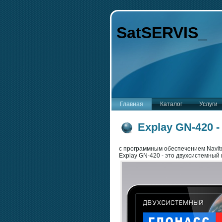
SatSERVIS_
Главная
Каталог
Услуги
Explay GN-420 
c программным обеспечением Navitel
Explay GN-420 - это двухсистемны