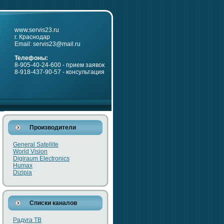
www.servis23.ru
г. Краснодар
Email: servis23@mail.ru
Телефоны:
8-905-40-24-600 - прием заявок
8-918-437-90-57 - консультация
Производители
General Satellite
World Vision
Digiraum Electronics
Humax
Dizipia
Списки каналов
Радуга ТВ