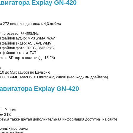
вигатора Explay GN-420
на 272 пикселя, диагональ 4,3 дюйма
on processor @ 400MHz
 файлов аудио: MP3 ,WMA, WAV
файлов видео: ASF, AVI, WMV
файлов фото: JPEG, BMP, PNG
файлов е-книги: TXT
microSD карта памяти (до 16 Гб)
в
10 до 55градусов по Цельсию
00/XP/ME, MacOS10 Linux2.4.2, Win98 (необходимы драйвера)
авигатора Explay GN-420
 – Россия
м 2 Гб
рты,а также другая дополнительная информация доступны на сайте
ионных программ