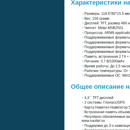
Характеристики на
Размеры: 118.6*80*15.5 мм
Вес: 156 грамм
Дисплей: TFT, размер 480 
Чипсет: Mstar MSB2501
Процессор: ARM9 applicati
Поддерживаемые форматы
Поддерживаемые форматы 
Поддерживаемые форматы 
Поддерживаемые форматы 
Память: встроенная 2 Гб + 
Питание: 3.7 В/1000мАч
Время работы: До 2,5 часо
Рабочие температуры: От -
Поддерживаемые ОС: Win20
Общее описание н
4,3`` TFT дисплей
2 системы: Глонасс/GPS
Карта Навител Навигатор 5
Встроенная память объемо
Регулярно обновляемые ка
www.navitel.su
Поддержка до 3-х навигац