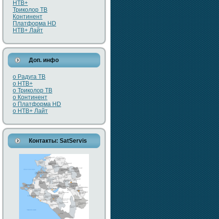
НТВ+
Триколор ТВ
Континент
Платформа HD
НТВ+ Лайт
Доп. инфо
о Радуга ТВ
о НТВ+
о Триколор ТВ
о Континент
о Платформа HD
о НТВ+ Лайт
Контакты: SatServis