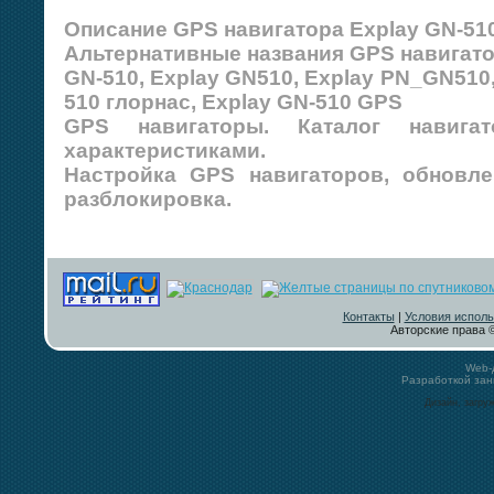
Описание GPS навигатора Explay GN-510
Альтернативные названия GPS навигато
GN-510, Explay GN510, Explay PN_GN510,
510 глорнас, Explay GN-510 GPS
GPS навигаторы. Каталог навиг
характеристиками.
Настройка GPS навигаторов, обновле
разблокировка.
Контакты
|
Условия исполь
Авторские права ©
Web-
Разработкой за
Дизайн, загру