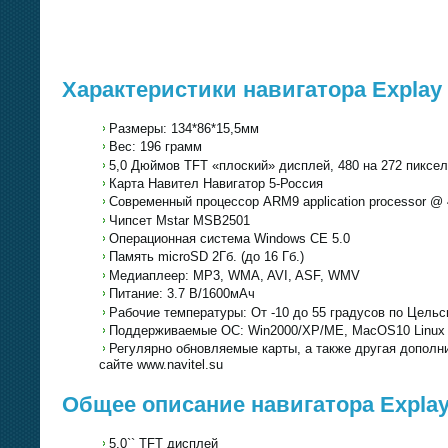
Характеристики навигатора Explay
Размеры: 134*86*15,5мм
Вес: 196 грамм
5,0 Дюймов TFT «плоский» дисплей, 480 на 272 пиксе
Карта Навител Навигатор 5-Россия
Современный процессор ARM9 application processor @
Чипсет Mstar MSB2501
Операционная система Windows CE 5.0
Память microSD 2Гб. (до 16 Гб.)
Медиаплеер: MP3, WMA, AVI, ASF, WMV
Питание: 3.7 В/1600мАч
Рабочие температуры: От -10 до 55 градусов по Цель
Поддерживаемые ОС: Win2000/XP/ME, MacOS10 Linux 2
Регулярно обновляемые карты, а также другая допол
сайте www.navitel.su
Общее описание навигатора Explay
5,0`` TFT дисплей