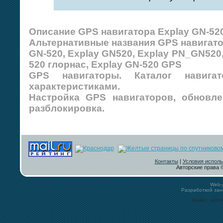
Описание GPS навигатора Explay GN-520
Альтернативные названия GPS навигато
GN-520, Explay GN520, Explay PN_GN520,
520 глорнас, Explay GN-520 GPS
GPS навигаторы. Каталог навиг
характеристиками.
Настройка GPS навигаторов, обновле
разблокировка.
Контакты
|
Условия исполь
Авторские права ©
Web-
Разработкой за
Дизайн, загру