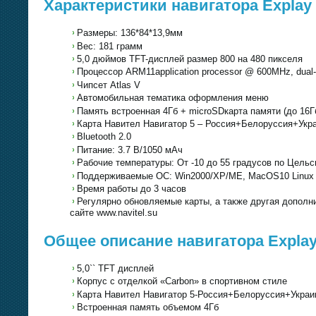
Характеристики навигатора Explay
Размеры: 136*84*13,9мм
Вес: 181 грамм
5,0 дюймов TFT-дисплей размер 800 на 480 пикселя
Процессор ARM11application processor @ 600MHz, dual-
Чипсет Atlas V
Автомобильная тематика оформления меню
Память встроенная 4Гб + microSDкарта памяти (до 16Г
Карта Навител Навигатор 5 – Россия+Белоруссия+Укр
Bluetooth 2.0
Питание: 3.7 В/1050 мАч
Рабочие температуры: От -10 до 55 градусов по Цель
Поддерживаемые ОС: Win2000/XP/ME, MacOS10 Linux 2
Время работы до 3 часов
Регулярно обновляемые карты, а также другая допол
сайте www.navitel.su
Общее описание навигатора Explay
5,0`` TFT дисплей
Корпус с отделкой «Carbon» в спортивном стиле
Карта Навител Навигатор 5-Россия+Белоруссия+Укра
Встроенная память объемом 4Гб