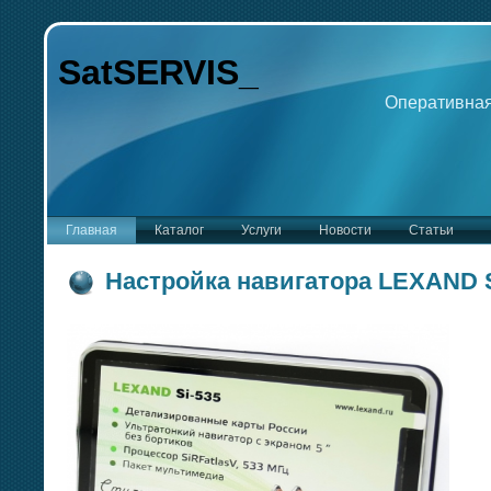
SatSERVIS_
Оперативная
Главная
Каталог
Услуги
Новости
Статьи
Настройка навигатора LEXAND S