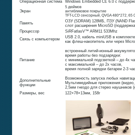
Операционная система
Windows Embedded CE 6.0 с поддержк
5 дюймов
Экран
антибликовое покрытие
TFT-LCD сенсорный, QVGA 480*272, 65 
ОЗУ (SDRAM) 128МБ, ПЗУ (NAND Fla
Память
слот расширения MicroSD (поддержк
Процессор
SiRFatlasV™ ARM11 533Mhz
USB 2.0, кабель miniUSB в комплекте
Связь с компьютером
как флеш-накопитель или через Micro
встроенный литий-ионный аккумулят
время работы без подзарядки:
Питание
с минимальной подсветкой – до 4x ча
с максимальной – до 2х часов,
время полной зарядки батареи 2-3 ча
Возможность запуска любых навигац
Дополнительные
Мультимедийные приложения (видео, 
функции
2,5мм гнездо для стерео наушников (
Размеры, вес
122×78×13мм, 158г