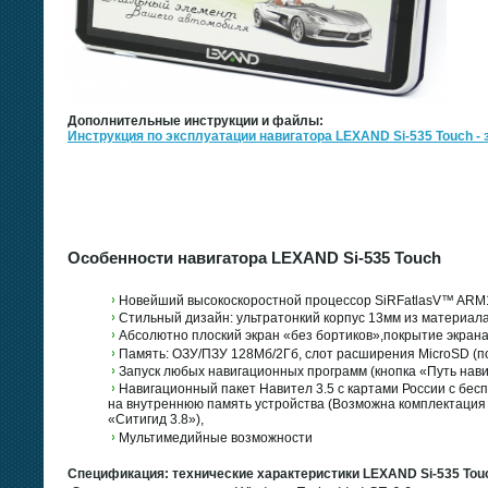
Дополнительные инструкции и файлы:
Инструкция по эксплуатации навигатора LEXAND Si-535 Touch - 
Особенности навигатора LEXAND Si-535 Touch
Новейший высокоскоростной процессор SiRFatlasV™ ARM1
Стильный дизайн: ультратонкий корпус 13мм из материала 
Абсолютно плоский экран «без бортиков»,покрытие экрана
Память: ОЗУ/ПЗУ 128Мб/2Гб, слот расширения MicroSD (п
Запуск любых навигационных программ (кнопка «Путь нави
Навигационный пакет Навител 3.5 с картами России с бе
на внутреннюю память устройства (Возможна комплектация
«Ситигид 3.8»),
Мультимедийные возможности
Спецификация: технические характеристики LEXAND Si-535 Tou