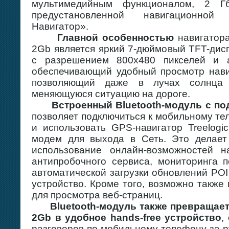
мультимедийным функционалом, 2 Г
предустановленной навигационной
Навигатор».
Главной особенностью
навигатора
2Gb является яркий 7-дюймовый TFT-дис
с разрешением 800х480 пикселей и а
обеспечивающий удобный просмотр нав
позволяющий даже в лучах солнца 
меняющуюся ситуацию на дороге.
Встроенный Bluetooth-модуль с п
позволяет подключиться к мобильному т
и использовать GPS-навигатор Treelog
модем для выхода в Сеть. Это делае
использование онлайн-возможностей н
антипробочного сервиса, мониторинга 
автоматической загрузки обновлений POI
устройство. Кроме того, возможно также
для просмотра веб-страниц.
Bluetooth-модуль также превращает
2Gb в удобное hands-free устройство
,
разговоров по мобильному телефону за 