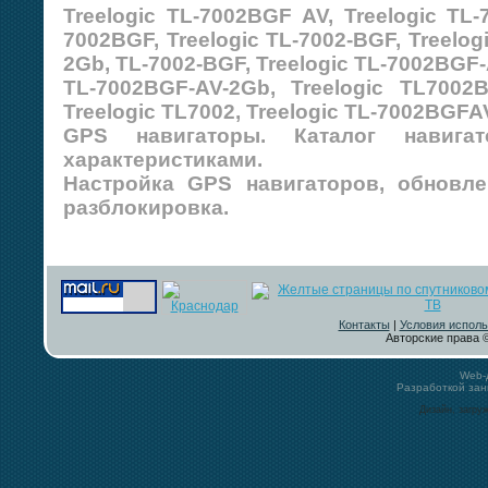
Treelogic TL-7002BGF AV, Treelogic TL-
7002BGF, Treelogic TL-7002-BGF, Treelog
2Gb, TL-7002-BGF, Treelogic TL-7002BGF
TL-7002BGF-AV-2Gb, Treelogic TL7002
Treelogic TL7002, Treelogic TL-7002BGFA
GPS навигаторы. Каталог навиг
характеристиками.
Настройка GPS навигаторов, обновле
разблокировка.
Контакты
|
Условия исполь
Авторские права ©
Web-
Разработкой за
Дизайн, загру