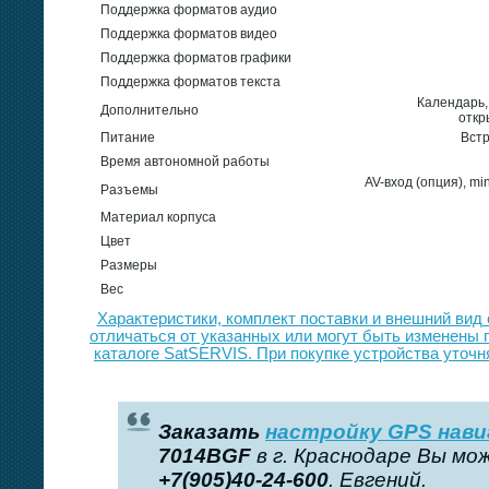
Поддержка форматов аудио
Поддержка форматов видео
Поддержка форматов графики
Поддержка форматов текста
Календарь,
Дополнительно
откр
Питание
Встр
Время автономной работы
AV-вход (опция), mi
Разъемы
Материал корпуса
Цвет
Размеры
Вес
Xарактеристики, комплект поставки и внешний вид
отличаться от указанных или могут быть изменены 
каталоге SatSERVIS. При покупке устройства уточн
Заказать
настройку GPS нав
7014BGF
в г. Краснодаре Вы мо
+7(905)40-24-600
. Евгений.