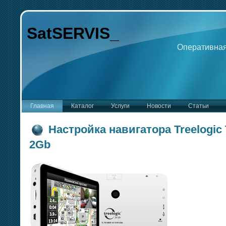
SatSERVIS_
Оперативная
Главная
Каталог
Услуги
Новости
Статьи
Настройка навигатора Treelogi
2Gb