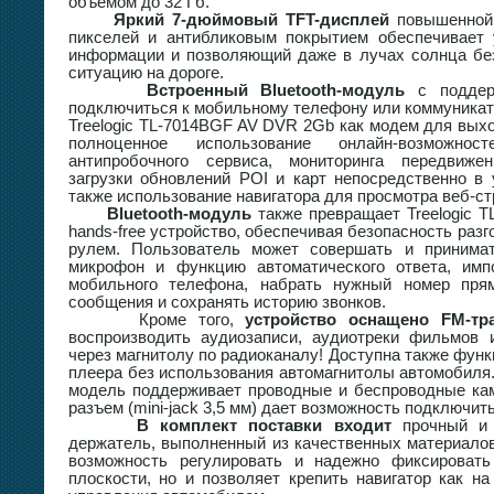
объемом до 32 Гб.
Яркий 7-дюймовый TFT-дисплей
повышенной 
пикселей и антибликовым покрытием обеспечивает 
информации и позволяющий даже в лучах солнца бе
ситуацию на дороге.
Встроенный Bluetooth-модуль
с поддер
подключиться к мобильному телефону или коммуникат
Treelogic TL-7014BGF AV DVR 2Gb как модем для вых
полноценное использование онлайн-возможнос
антипробочного сервиса, мониторинга передвиже
загрузки обновлений POI и карт непосредственно в 
также использование навигатора для просмотра веб-ст
Bluetooth-модуль
также превращает Treelogic 
hands-free устройство, обеспечивая безопасность раз
рулем. Пользователь может совершать и принимат
микрофон и функцию автоматического ответа, имп
мобильного телефона, набрать нужный номер пря
сообщения и сохранять историю звонков.
Кроме того,
устройство оснащено FM-тр
воспроизводить аудиозаписи, аудиотреки фильмов 
через магнитолу по радиоканалу! Доступна также фун
плеера без использования автомагнитолы автомобиля.
модель поддерживает проводные и беспроводные кам
разъем (mini-jack 3,5 мм) дает возможность подключи
В комплект поставки входит
прочный и 
держатель, выполненный из качественных материалов
возможность регулировать и надежно фиксироват
плоскости, но и позволяет крепить навигатор как на